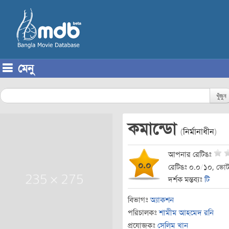
মেনু
Skip to content
খুঁজুন
কমান্ডো
(
নির্মানাধীন
)
আপনার রেটিঙঃ
০.০
রেটিঙঃ ০.০
/
১০, ভোট
দর্শক মন্তব্যঃ
টি
বিভাগঃ
অ্যাকশন
পরিচালকঃ
শামীম আহমেদ রনি
প্রযোজকঃ
সেলিম খান