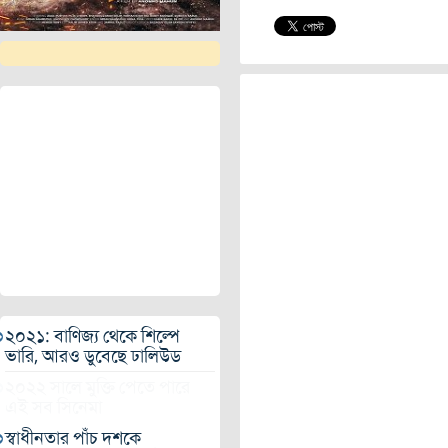
২০২১: বাণিজ্য থেকে শিল্পে
ভারি, আরও ডুবেছে ঢালিউড
২০২২ সালে মুক্তি পেতে পারে
এই সব সিনেমা
স্বাধীনতার পাঁচ দশকে