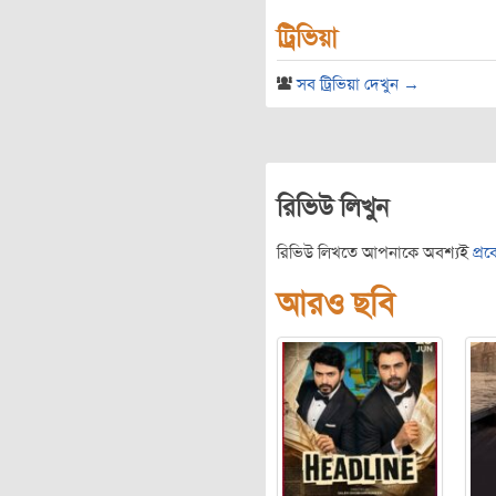
ট্রিভিয়া
সব ট্রিভিয়া দেখুন →
রিভিউ লিখুন
রিভিউ লিখতে আপনাকে অবশ্যই
প্র
আরও ছবি