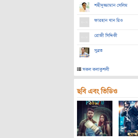
শহীদুজ্জামান সেলিম
ফারহান খান রিও
রোজী সিদ্দিকী
সুব্রত
সকল কলাকুশলী
ছবি এবং ভিডিও