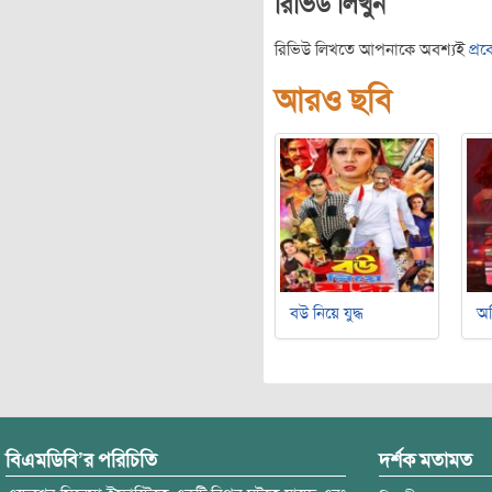
রিভিউ লিখুন
রিভিউ লিখতে আপনাকে অবশ্যই
প্র
আরও ছবি
বউ নিয়ে যুদ্ধ
অ
বিএমডিবি’র পরিচিতি
দর্শক মতামত