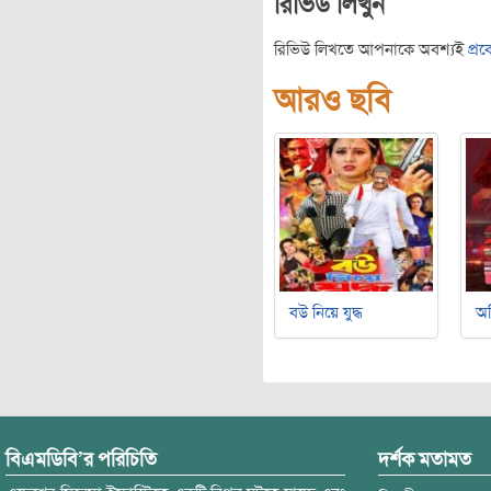
রিভিউ লিখুন
রিভিউ লিখতে আপনাকে অবশ্যই
প্র
আরও ছবি
বউ নিয়ে যুদ্ধ
অ
বিএমডিবি’র পরিচিতি
দর্শক মতামত