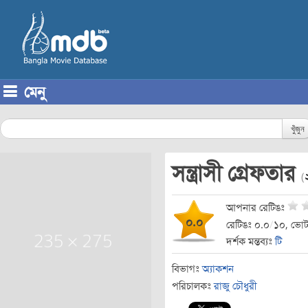
মেনু
Skip to content
খুঁজুন
সন্ত্রাসী গ্রেফতার
(
আপনার রেটিঙঃ
০.০
রেটিঙঃ ০.০
/
১০, ভোট
দর্শক মন্তব্যঃ
টি
বিভাগঃ
অ্যাকশন
পরিচালকঃ
রাজু চৌধুরী