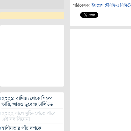
পরিবেশকঃ
ইমপ্রেস টেলিফিল্ম লিমিট
২০২১: বাণিজ্য থেকে শিল্পে
ভারি, আরও ডুবেছে ঢালিউড
২০২২ সালে মুক্তি পেতে পারে
এই সব সিনেমা
স্বাধীনতার পাঁচ দশকে