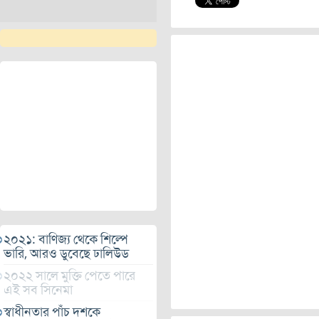
২০২১: বাণিজ্য থেকে শিল্পে
ভারি, আরও ডুবেছে ঢালিউড
২০২২ সালে মুক্তি পেতে পারে
এই সব সিনেমা
স্বাধীনতার পাঁচ দশকে