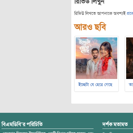
রিভিউ লিখুন
রিভিউ লিখতে আপনাকে অবশ্যই
প্র
আরও ছবি
ইচ্ছেটা যে হেরে গেছে
ত
বিএমডিবি’র পরিচিতি
দর্শক মতামত