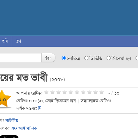
ছবি
ব্লগ
খুঁজুন
চলচ্চিত্র
ডিভিডি
সিনেমা হল
ায়ের মত ভাবী
(
২০০৮
)
আপনার রেটিঙঃ
-
/
১০
০.০
রেটিঙঃ ০.০
/
১০, ভোট দিয়েছেন জন
|
সমালোচক রেটিঙঃ
দর্শক মন্তব্যঃ
টি
াগঃ
নাটকীয়
চালকঃ
এফ আই মানিক