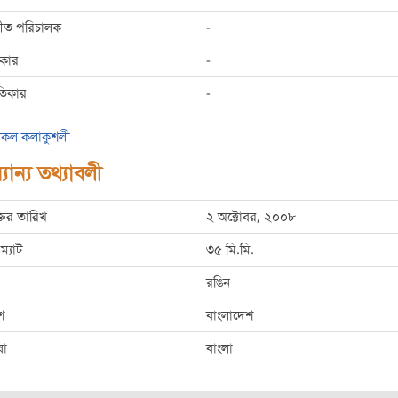
্গীত পরিচালক
-
রকার
-
তিকার
-
কল কলাকুশলী
যান্য তথ্যাবলী
্তির তারিখ
২ অক্টোবর, ২০০৮
ম্যাট
৩৫ মি.মি.
রঙিন
শ
বাংলাদেশ
ষা
বাংলা