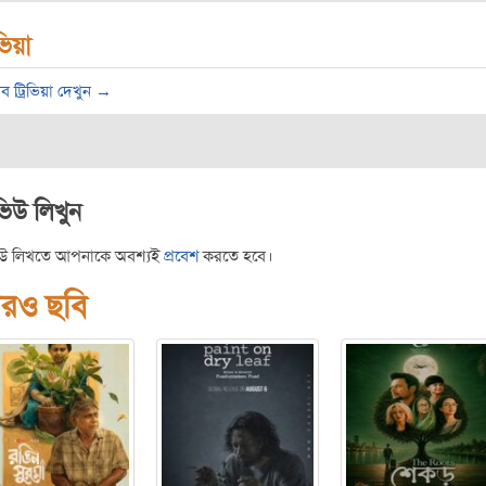
িভিয়া
ব ট্রিভিয়া দেখুন →
ভিউ লিখুন
িউ লিখতে আপনাকে অবশ্যই
প্রবেশ
করতে হবে।
রও ছবি