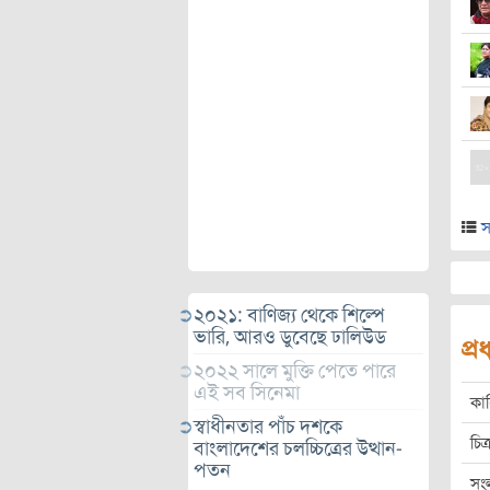
স
২০২১: বাণিজ্য থেকে শিল্পে
ভারি, আরও ডুবেছে ঢালিউড
প্
২০২২ সালে মুক্তি পেতে পারে
এই সব সিনেমা
কা
স্বাধীনতার পাঁচ দশকে
চিত্
বাংলাদেশের চলচ্চিত্রের উত্থান-
পতন
সং