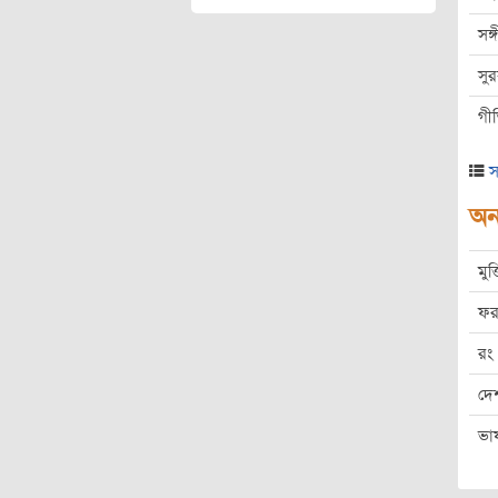
সঙ
সু
গী
স
অন্
মুক
ফর
রং
দে
ভা