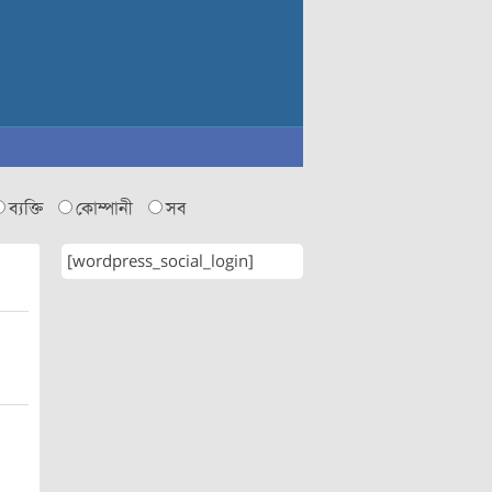
ব্যক্তি
কোম্পানী
সব
[wordpress_social_login]