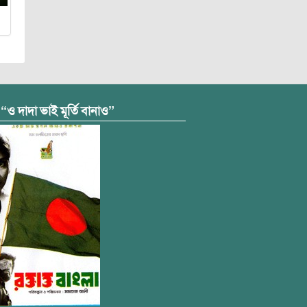
 “ও দাদা ভাই মূর্তি বানাও”