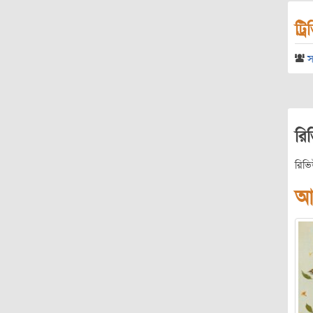
ট্র
স
রি
রিভ
আ