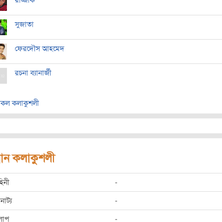
রাজ্জাক
সুজাতা
ফেরদৌস আহমেদ
রচনা ব্যানার্জী
কল কলাকুশলী
রধান কলাকুশলী
হিনী
-
রনাট্য
-
লাপ
-