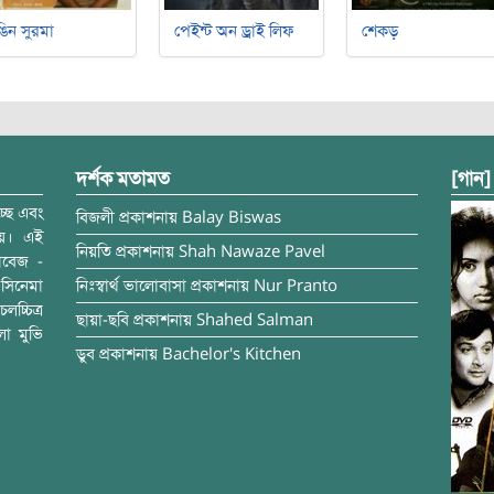
ঙিন সুরমা
পেইন্ট অন ড্রাই লিফ
শেকড়
দর্শক মতামত
[গান]
্ছে এবং
বিজলী
প্রকাশনায়
Balay Biswas
ময়। এই
নিয়তি
প্রকাশনায়
Shah Nawaze Pavel
াবেজ -
সিনেমা
নিঃস্বার্থ ভালোবাসা
প্রকাশনায়
Nur Pranto
চ্চিত্র
ছায়া-ছবি
প্রকাশনায়
Shahed Salman
লা মুভি
ডুব
প্রকাশনায়
Bachelor's Kitchen