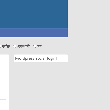
ব্যক্তি
কোম্পানী
সব
[wordpress_social_login]