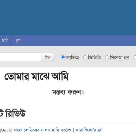
ছবি
ব্লগ
খুঁজুন
চলচ্চিত্র
ডিভিডি
সিনেমা হল
 তোমার মাঝে আমি
মন্তব্য করুন।
ি রিভিউ
gback:
বাংলা চলচ্চিত্রের সালতামামি ২০১৩ | দারাশিকো'র ব্লগ