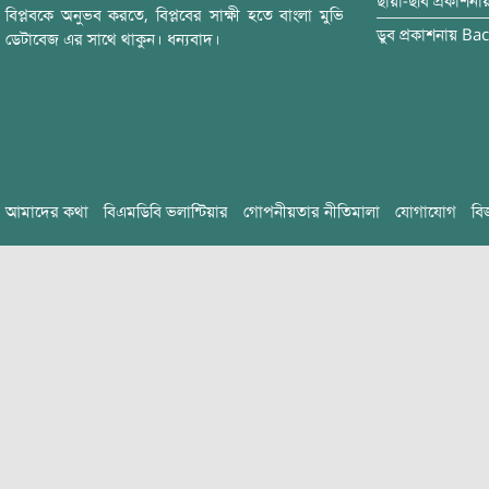
ছায়া-ছবি
প্রকাশনা
বিপ্লবকে অনুভব করতে, বিপ্লবের সাক্ষী হতে বাংলা মুভি
ডুব
প্রকাশনায়
Bac
ডেটাবেজ এর সাথে থাকুন। ধন্যবাদ।
আমাদের কথা
বিএমডিবি ভলান্টিয়ার
গোপনীয়তার নীতিমালা
যোগাযোগ
বি