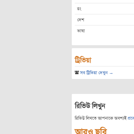
রং
দেশ
ভাষা
ট্রিভিয়া
সব ট্রিভিয়া দেখুন →
রিভিউ লিখুন
রিভিউ লিখতে আপনাকে অবশ্যই
প্র
আরও ছবি