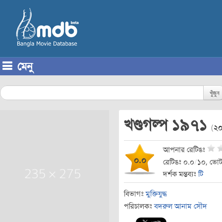
মেনু
Skip to content
খুঁজুন
খণ্ডগল্প ১৯৭১
(
২
আপনার রেটিঙঃ
০.০
রেটিঙঃ ০.০
/
১০, ভোট
দর্শক মন্তব্যঃ
টি
বিভাগঃ
মুক্তিযুদ্ধ
পরিচালকঃ
বদরুল আনাম সৌদ