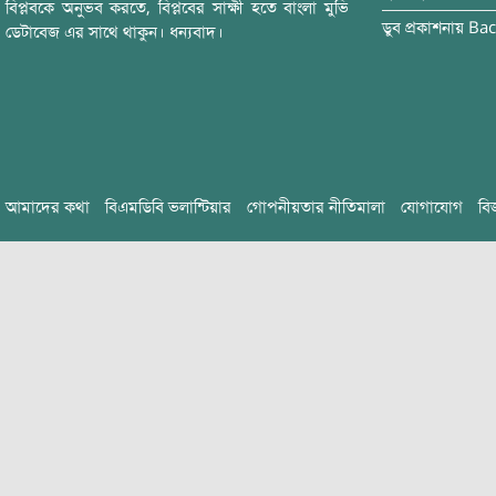
বিপ্লবকে অনুভব করতে, বিপ্লবের সাক্ষী হতে বাংলা মুভি
ডুব
প্রকাশনায়
Bac
ডেটাবেজ এর সাথে থাকুন। ধন্যবাদ।
আমাদের কথা
বিএমডিবি ভলান্টিয়ার
গোপনীয়তার নীতিমালা
যোগাযোগ
বি