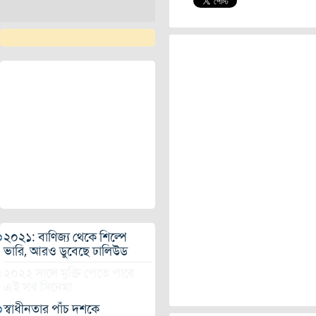
২০২১: বাণিজ্য থেকে শিল্পে
ভারি, আরও ডুবেছে ঢালিউড
২০২২ সালে মুক্তি পেতে পারে
এই সব সিনেমা
স্বাধীনতার পাঁচ দশকে