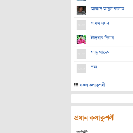
আজাদ আবুল কালাম
শামস সুমন
ইন্তেখাব দিনার
সাজু খাদেম
স্বচ্ছ
সকল কলাকুশলী
প্রধান কলাকুশলী
কাহিনী