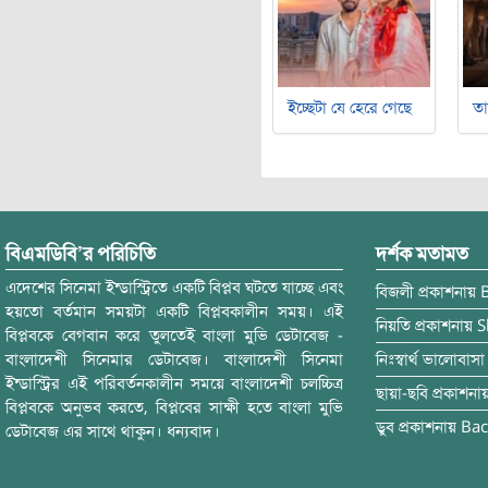
ইচ্ছেটা যে হেরে গেছে
ত
বিএমডিবি’র পরিচিতি
দর্শক মতামত
এদেশের সিনেমা ইন্ডাস্ট্রিতে একটি বিপ্লব ঘটতে যাচ্ছে এবং
বিজলী
প্রকাশনায়
হয়তো বর্তমান সময়টা একটি বিপ্লবকালীন সময়। এই
নিয়তি
প্রকাশনায়
S
বিপ্লবকে বেগবান করে তুলতেই বাংলা মুভি ডেটাবেজ -
বাংলাদেশী সিনেমার ডেটাবেজ। বাংলাদেশী সিনেমা
নিঃস্বার্থ ভালোবাসা
ইন্ডাস্ট্রির এই পরিবর্তনকালীন সময়ে বাংলাদেশী চলচ্চিত্র
ছায়া-ছবি
প্রকাশনা
বিপ্লবকে অনুভব করতে, বিপ্লবের সাক্ষী হতে বাংলা মুভি
ডুব
প্রকাশনায়
Bac
ডেটাবেজ এর সাথে থাকুন। ধন্যবাদ।