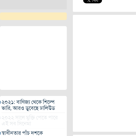
২০২১: বাণিজ্য থেকে শিল্পে
ভারি, আরও ডুবেছে ঢালিউড
২০২২ সালে মুক্তি পেতে পারে
এই সব সিনেমা
স্বাধীনতার পাঁচ দশকে