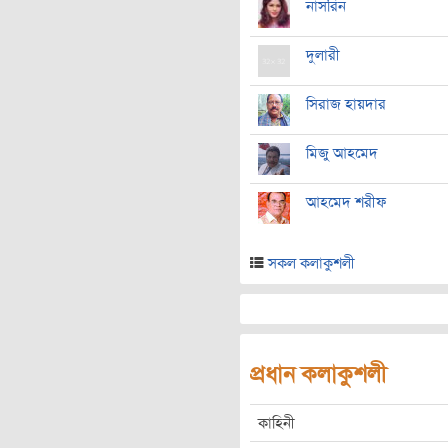
নাসরিন
দুলারী
সিরাজ হায়দার
মিজু আহমেদ
আহমেদ শরীফ
সকল কলাকুশলী
প্রধান কলাকুশলী
কাহিনী