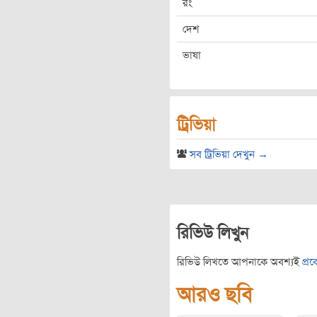
রং
দেশ
ভাষা
ট্রিভিয়া
সব ট্রিভিয়া দেখুন →
রিভিউ লিখুন
রিভিউ লিখতে আপনাকে অবশ্যই
প্র
আরও ছবি