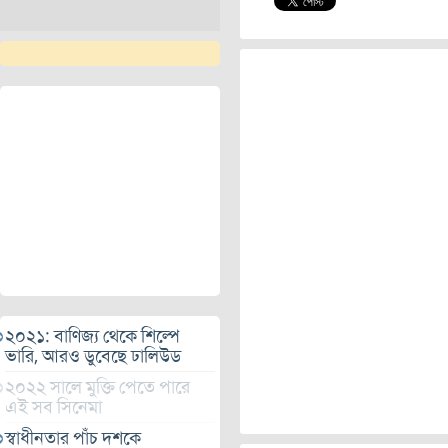
২০২১: বাণিজ্য থেকে শিল্পে
ভারি, আরও ডুবেছে ঢালিউড
২০২২ সালে মুক্তি পেতে পারে
এই সব সিনেমা
স্বাধীনতার পাঁচ দশকে