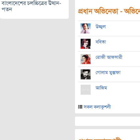
বাংলাদেশের চলচ্চিত্রের উত্থান-
পতন
প্রধান অভিনেতা - অভিনেত
উজ্জ্বল
ববিতা
রোজী আফসারী
গোলাম মুস্তাফা
আজিম
সকল কলাকুশলী