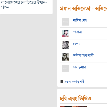
বাংলাদেশের চলচ্চিত্রের উত্থান-
পতন
প্রধান অভিনেতা - অভিনেত
নাদিম বেগ
শাবানা
রেশমা
জলিল আফগানী
কে. কুমার
সকল কলাকুশলী
ছবি এবং ভিডিও