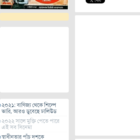
২০২১: বাণিজ্য থেকে শিল্পে
ভারি, আরও ডুবেছে ঢালিউড
২০২২ সালে মুক্তি পেতে পারে
এই সব সিনেমা
স্বাধীনতার পাঁচ দশকে