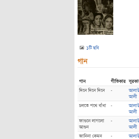
১টি ছবি
গান
গান
গীতিকার
সুরকা
দিনে দিনে দিনে
-
আলাউদ
আলী
চলতে পথে বাঁধা
-
আলাউদ
আলী
ফাগুনে লাগলো
-
আলাউদ
আগুন
আলী
জানিনা কেমন
-
আলাউদ