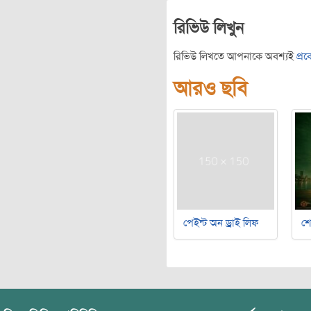
রিভিউ লিখুন
রিভিউ লিখতে আপনাকে অবশ্যই
প্র
আরও ছবি
পেইন্ট অন ড্রাই লিফ
শ