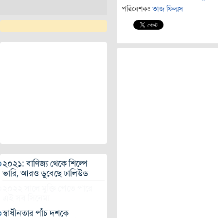
পরিবেশকঃ
তাজ ফিল্মস
২০২১: বাণিজ্য থেকে শিল্পে
ভারি, আরও ডুবেছে ঢালিউড
২০২২ সালে মুক্তি পেতে পারে
এই সব সিনেমা
স্বাধীনতার পাঁচ দশকে