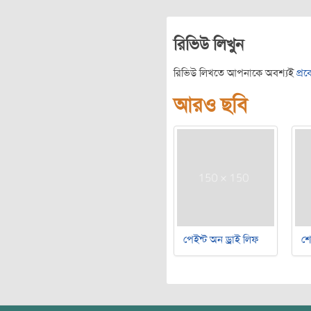
রিভিউ লিখুন
রিভিউ লিখতে আপনাকে অবশ্যই
প্র
আরও ছবি
পেইন্ট অন ড্রাই লিফ
শ