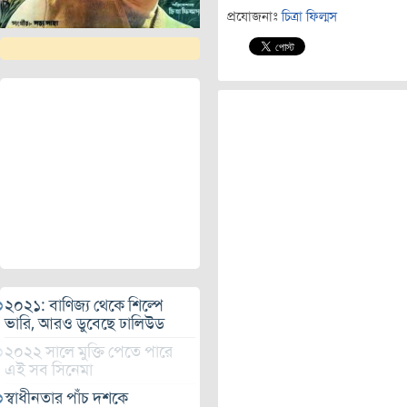
প্রযোজনাঃ
চিত্রা ফিল্মস
২০২১: বাণিজ্য থেকে শিল্পে
ভারি, আরও ডুবেছে ঢালিউড
২০২২ সালে মুক্তি পেতে পারে
এই সব সিনেমা
স্বাধীনতার পাঁচ দশকে