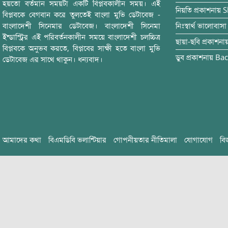
হয়তো বর্তমান সময়টা একটি বিপ্লবকালীন সময়। এই
নিয়তি
প্রকাশনায়
S
বিপ্লবকে বেগবান করে তুলতেই বাংলা মুভি ডেটাবেজ -
বাংলাদেশী সিনেমার ডেটাবেজ। বাংলাদেশী সিনেমা
নিঃস্বার্থ ভালোবাসা
ইন্ডাস্ট্রির এই পরিবর্তনকালীন সময়ে বাংলাদেশী চলচ্চিত্র
ছায়া-ছবি
প্রকাশনা
বিপ্লবকে অনুভব করতে, বিপ্লবের সাক্ষী হতে বাংলা মুভি
ডুব
প্রকাশনায়
Bac
ডেটাবেজ এর সাথে থাকুন। ধন্যবাদ।
আমাদের কথা
বিএমডিবি ভলান্টিয়ার
গোপনীয়তার নীতিমালা
যোগাযোগ
বি