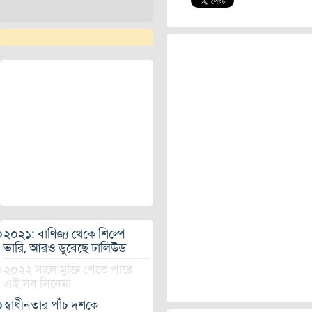
২০২১: বাণিজ্য থেকে শিল্পে
ভারি, আরও ডুবেছে ঢালিউড
২০২২ সালে মুক্তি পেতে পারে
এই সব সিনেমা
স্বাধীনতার পাঁচ দশকে