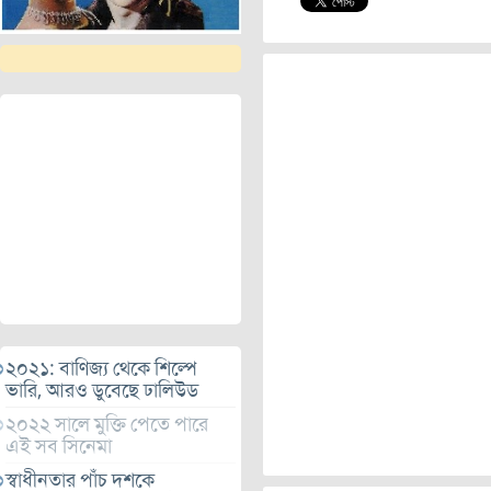
২০২১: বাণিজ্য থেকে শিল্পে
ভারি, আরও ডুবেছে ঢালিউড
২০২২ সালে মুক্তি পেতে পারে
এই সব সিনেমা
স্বাধীনতার পাঁচ দশকে