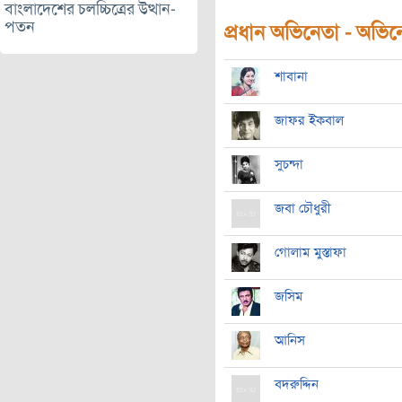
বাংলাদেশের চলচ্চিত্রের উত্থান-
পতন
প্রধান অভিনেতা - অভিনেত
শাবানা
জাফর ইকবাল
সুচন্দা
জবা চৌধুরী
গোলাম মুস্তাফা
জসিম
আনিস
বদরুদ্দিন