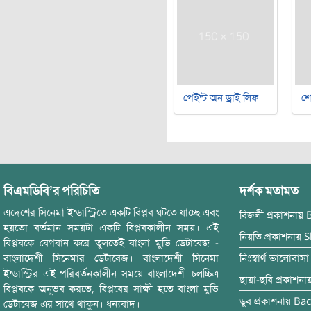
পেইন্ট অন ড্রাই লিফ
শ
বিএমডিবি’র পরিচিতি
দর্শক মতামত
এদেশের সিনেমা ইন্ডাস্ট্রিতে একটি বিপ্লব ঘটতে যাচ্ছে এবং
বিজলী
প্রকাশনায়
হয়তো বর্তমান সময়টা একটি বিপ্লবকালীন সময়। এই
নিয়তি
প্রকাশনায়
S
বিপ্লবকে বেগবান করে তুলতেই বাংলা মুভি ডেটাবেজ -
বাংলাদেশী সিনেমার ডেটাবেজ। বাংলাদেশী সিনেমা
নিঃস্বার্থ ভালোবাসা
ইন্ডাস্ট্রির এই পরিবর্তনকালীন সময়ে বাংলাদেশী চলচ্চিত্র
ছায়া-ছবি
প্রকাশনা
বিপ্লবকে অনুভব করতে, বিপ্লবের সাক্ষী হতে বাংলা মুভি
ডুব
প্রকাশনায়
Bac
ডেটাবেজ এর সাথে থাকুন। ধন্যবাদ।