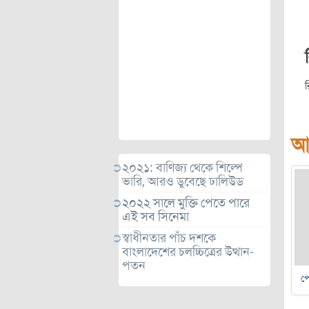
আ
২০২১: বাণিজ্য থেকে শিল্পে
ভারি, আরও ডুবেছে ঢালিউড
২০২২ সালে মুক্তি পেতে পারে
এই সব সিনেমা
স্বাধীনতার পাঁচ দশকে
বাংলাদেশের চলচ্চিত্রের উত্থান-
পতন
পে