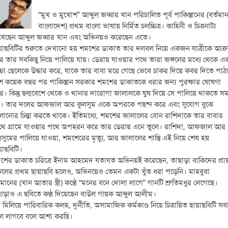
“মুখ ও মুখোশ” আব্দুল জব্বার খান পরিচালিত পূর্ব পাকিস্তানের (বর্তমা
বাংলাদেশ) প্রথম বাংলা ভাষায় নির্মিত চলচ্চিত্র। কাহিনী ও চিত্রনাট্য
খেছেন আব্দুল জব্বার খান এবং অভিনয়ও করেছেন এতে।
য়াছবিটির শুরুতে দেখানো হয় শমশের ডাকাত তার দলবল নিয়ে একজন যাত্রীকে আক্
ে তার সবকিছু নিয়ে পালিয়ে যায়। ডেরায় যাওয়ার পথে তারা জঙ্গলের মধ্যে থেকে এ
চ্চা ছেলেকে উদ্ধার করে, যাকে তার বাবা মরে গেছে ভেবে চাকর দিয়ে কবর দিতে পাঠ
শ কয়েক বছর পর পাকিস্তান সরকার শমশের ডাকাতকে ধরার জন্য পুরষ্কার ঘোষণা
ে। কিন্তু ছদ্মবেশে থেকে ও থানার দারোগা জালালকে ঘুষ দিয়ে সে পালিয়ে থাকতে সমর
। তার দলের আফজাল আর কুলসুম একে অপরকে পছন্দ করে এবং সুযোগ বুঝে
লানোর চিন্তা করতে থাকে। ইতিমধ্যে, শমশের জালালের বোন রাশিদাকে তার বাবার
থে গ্রামে যাওয়ার পথে অপহরন করে তার ডেরায় এনে তুলে। রাশিদা, আফজাল আর
লসুমের পালিয়ে যাওয়া, শমশেরের মৃত্যু, আর জালালের শাস্তি এই নিয়ে শেষ হয়
য়াছবিটি।
শের ডাকাত চরিত্রে ইনাম আহমেদ যতাযত অভিনয়ই করেছেন, তাছাড়া বাকিদের প্রা
লের প্রথম ছায়াছবি হলেও, অভিনয়েও তেমন একটা খুঁত ধরা পড়েনি। মাহবুবা
মানের (খান আতার স্ত্রী) কণ্ঠে “মনের বনে দোলা লাগে” গানটি শ্রুতিমধুর লেগেছে।
াড়াও এ ছবিতে কণ্ঠ দিয়েছেন বাউল গায়ক আব্দুল আলীম।
 মিলিয়ে পারিবারিক কলহ, দুর্নীতি, অসামাজিক কর্মকাণ্ড নিয়ে চিত্রায়িত ছায়াছবিটি সব
ল লাগবে বলে আশা করছি।