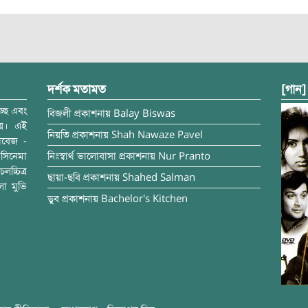
দর্শক মতামত
[গান]
্ছে এবং
বিজলী
প্রকাশনায়
Balay Biswas
ময়। এই
নিয়তি
প্রকাশনায়
Shah Nawaze Pavel
াবেজ -
সিনেমা
নিঃস্বার্থ ভালোবাসা
প্রকাশনায়
Nur Pranto
চ্চিত্র
ছায়া-ছবি
প্রকাশনায়
Shahed Salman
লা মুভি
ডুব
প্রকাশনায়
Bachelor's Kitchen