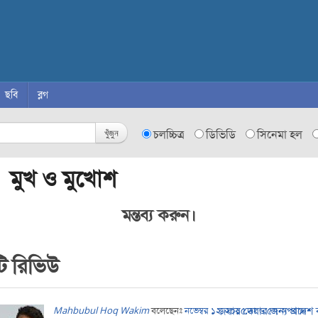
ছবি
ব্লগ
খুঁজুন
চলচ্চিত্র
ডিভিডি
সিনেমা হল
 মুখ ও মুখোশ
মন্তব্য করুন।
ি রিভিউ
জবাব দেবার জন্য প্রবেশ
Mahbubul Hoq Wakim
বলেছেনঃ
নভেম্বর ১২, ২০১৫ at ৬:৫৭ অপরাহ্ন