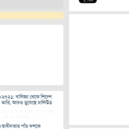
২০২১: বাণিজ্য থেকে শিল্পে
ভারি, আরও ডুবেছে ঢালিউড
২০২২ সালে মুক্তি পেতে পারে
এই সব সিনেমা
স্বাধীনতার পাঁচ দশকে