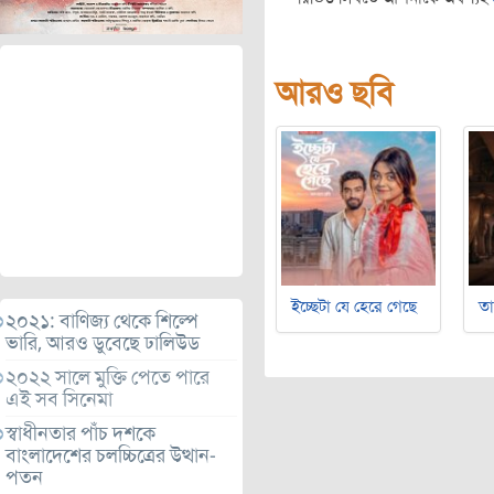
আরও ছবি
ইচ্ছেটা যে হেরে গেছে
ত
২০২১: বাণিজ্য থেকে শিল্পে
ভারি, আরও ডুবেছে ঢালিউড
২০২২ সালে মুক্তি পেতে পারে
এই সব সিনেমা
স্বাধীনতার পাঁচ দশকে
বাংলাদেশের চলচ্চিত্রের উত্থান-
পতন