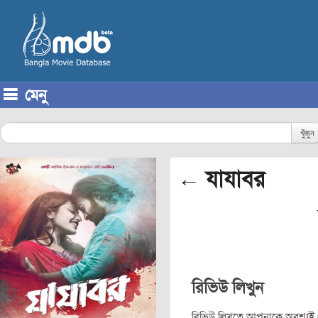
মেনু
Skip to content
খুঁজুন
← যাযাবর
রিভিউ লিখুন
রিভিউ লিখতে আপনাকে অবশ্যই