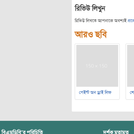
রিভিউ লিখুন
রিভিউ লিখতে আপনাকে অবশ্যই
প্র
আরও ছবি
পেইন্ট অন ড্রাই লিফ
শ
বিএমডিবি’র পরিচিতি
দর্শক মতামত