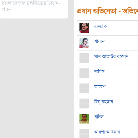
বাংলাদেশের চলচ্চিত্রের উত্থান-
পতন
প্রধান অভিনেতা - অভিনেত
রাজ্জাক
শাবানা
খান আতাউর রহমান
নার্গিস
কায়েশ
মিনু রহমান
খলিল
আয়শা আখতার