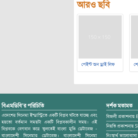
আরও ছবি
পেইন্ট অন ড্রাই লিফ
শ
বিএমডিবি’র পরিচিতি
দর্শক মতামত
এদেশের সিনেমা ইন্ডাস্ট্রিতে একটি বিপ্লব ঘটতে যাচ্ছে এবং
বিজলী
প্রকাশনায়
হয়তো বর্তমান সময়টা একটি বিপ্লবকালীন সময়। এই
নিয়তি
প্রকাশনায়
S
বিপ্লবকে বেগবান করে তুলতেই বাংলা মুভি ডেটাবেজ -
বাংলাদেশী সিনেমার ডেটাবেজ। বাংলাদেশী সিনেমা
নিঃস্বার্থ ভালোবাসা