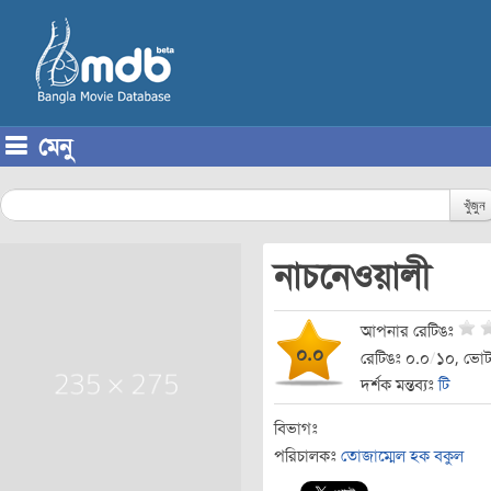
মেনু
Skip to content
খুঁজুন
নাচনেওয়ালী
আপনার রেটিঙঃ
০.০
রেটিঙঃ ০.০
/
১০, ভোট
দর্শক মন্তব্যঃ
টি
বিভাগঃ
পরিচালকঃ
তোজাম্মেল হক বকুল