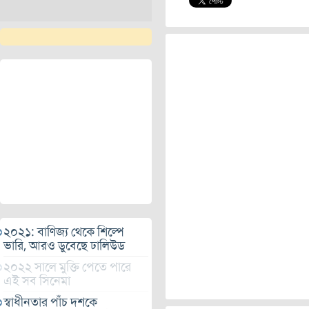
২০২১: বাণিজ্য থেকে শিল্পে
ভারি, আরও ডুবেছে ঢালিউড
২০২২ সালে মুক্তি পেতে পারে
এই সব সিনেমা
স্বাধীনতার পাঁচ দশকে