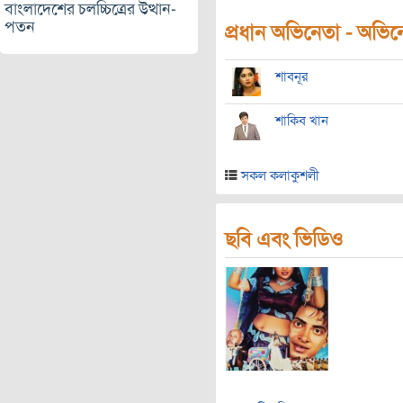
বাংলাদেশের চলচ্চিত্রের উত্থান-
পতন
প্রধান অভিনেতা - অভিনেত
শাবনূর
শাকিব খান
সকল কলাকুশলী
ছবি এবং ভিডিও