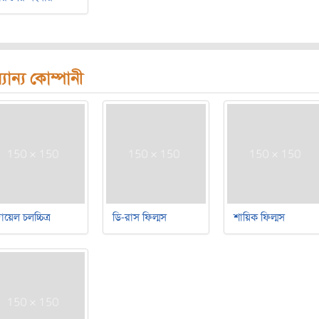
যান্য কোম্পানী
য়েল চলচ্চিত্র
ডি-রাস ফিল্মস
শায়িক ফিল্মস