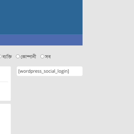
ব্যক্তি
কোম্পানী
সব
[wordpress_social_login]