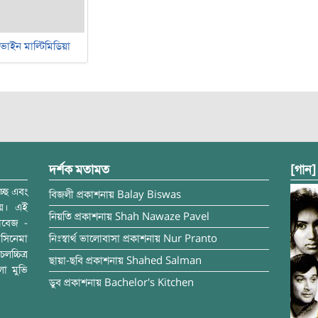
ভাইন মাল্টিমিডিয়া
দর্শক মতামত
[গান]
্ছে এবং
বিজলী
প্রকাশনায়
Balay Biswas
ময়। এই
নিয়তি
প্রকাশনায়
Shah Nawaze Pavel
াবেজ -
সিনেমা
নিঃস্বার্থ ভালোবাসা
প্রকাশনায়
Nur Pranto
চ্চিত্র
ছায়া-ছবি
প্রকাশনায়
Shahed Salman
লা মুভি
ডুব
প্রকাশনায়
Bachelor's Kitchen