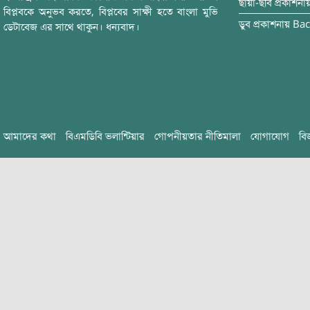
ছায়া-ছবি
প্রকাশনা
বিপ্লবকে অনুভব করতে, বিপ্লবের সাক্ষী হতে বাংলা মুভি
ডুব
প্রকাশনায়
Bac
ডেটাবেজ এর সাথে থাকুন। ধন্যবাদ।
আমাদের কথা
বিএমডিবি ভলান্টিয়ার
গোপনীয়তার নীতিমালা
যোগাযোগ
বি