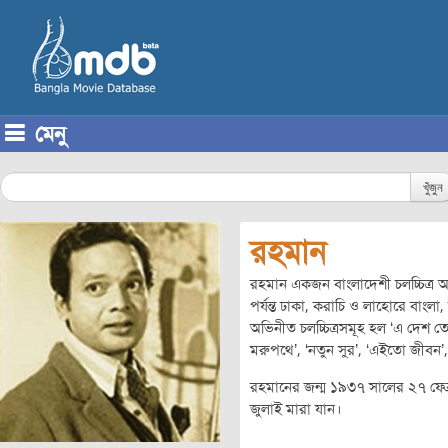
মেনু
Skip to content
খুঁজুন
রহমান
রহমান একজন বাংলাদেশী চলচ্চিত্র
পর্যন্ত ঢাকা, করাচি ও লাহোরে বাংলা,
অভিনীত চলচ্চিত্রসমূহ হল ‘এ দেশ তো
মরুপথে’, ‘নতুন সুর’, ‘এইতো জীবন’,
রহমানের জন্ম ১৯৩৭ সালের ২৭ ফেব
জুলাই মারা যান।