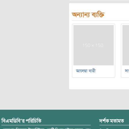
অন্যান্য ব্যক্তি
আলেয়া বারী
সা
বিএমডিবি’র পরিচিতি
দর্শক মতামত