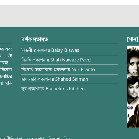
দর্শক মতামত
[গান]
্ছে এবং
বিজলী
প্রকাশনায়
Balay Biswas
ময়। এই
নিয়তি
প্রকাশনায়
Shah Nawaze Pavel
াবেজ -
সিনেমা
নিঃস্বার্থ ভালোবাসা
প্রকাশনায়
Nur Pranto
চ্চিত্র
ছায়া-ছবি
প্রকাশনায়
Shahed Salman
লা মুভি
ডুব
প্রকাশনায়
Bachelor's Kitchen