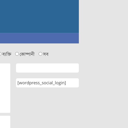
ব্যক্তি
কোম্পানী
সব
[wordpress_social_login]