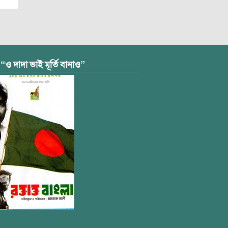
 “ও দাদা ভাই মূর্তি বানাও”