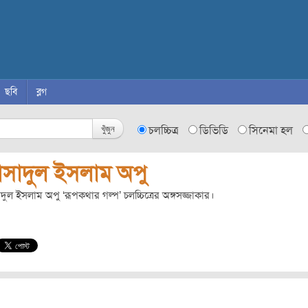
ছবি
ব্লগ
খুঁজুন
চলচ্চিত্র
ডিভিডি
সিনেমা হল
সাদুল ইসলাম অপু
ুল ইসলাম অপু ‘রূপকথার গল্প’ চলচ্চিত্রের অঙ্গসজ্জাকার।