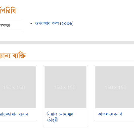
মপরিধি
রূপকথার গল্প
(
২০০৬
)
্গসজ্জা
যান্য ব্যক্তি
য়াদুজ্জামান ফুয়াদ
নিয়াজ মোহাম্মদ
কাজল দেবনাথ
চৌধুরী