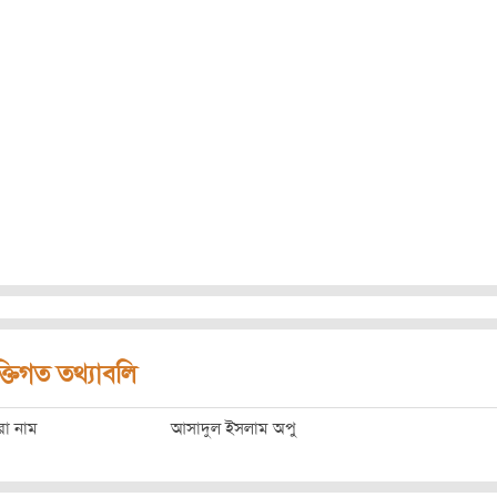
ক্তিগত তথ্যাবলি
রো নাম
আসাদুল ইসলাম অপু