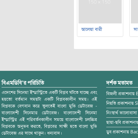
আলেয়া বারী
সা
বিএমডিবি’র পরিচিতি
দর্শক মতামত
এদেশের সিনেমা ইন্ডাস্ট্রিতে একটি বিপ্লব ঘটতে যাচ্ছে এবং
বিজলী
প্রকাশনায়
হয়তো বর্তমান সময়টা একটি বিপ্লবকালীন সময়। এই
নিয়তি
প্রকাশনায়
S
বিপ্লবকে বেগবান করে তুলতেই বাংলা মুভি ডেটাবেজ -
বাংলাদেশী সিনেমার ডেটাবেজ। বাংলাদেশী সিনেমা
নিঃস্বার্থ ভালোবাসা
ইন্ডাস্ট্রির এই পরিবর্তনকালীন সময়ে বাংলাদেশী চলচ্চিত্র
ছায়া-ছবি
প্রকাশনা
বিপ্লবকে অনুভব করতে, বিপ্লবের সাক্ষী হতে বাংলা মুভি
ডুব
প্রকাশনায়
Bac
ডেটাবেজ এর সাথে থাকুন। ধন্যবাদ।