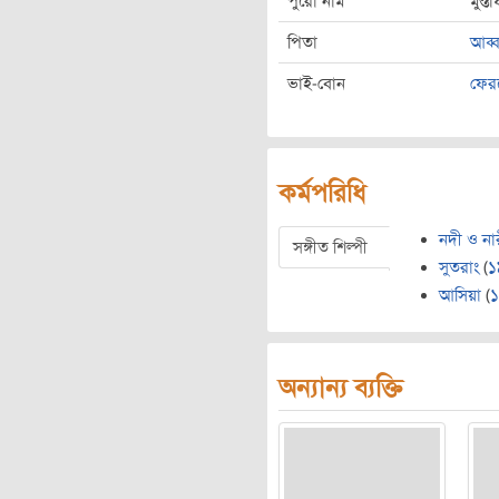
পুরো নাম
মুস্
পিতা
আব্
ভাই-বোন
ফের
কর্মপরিধি
নদী ও না
সঙ্গীত শিল্পী
সুতরাং
(
১
আসিয়া
(
অন্যান্য ব্যক্তি