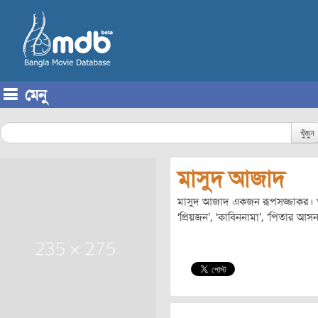
মেনু
Skip to content
খুঁজুন
মাসুদ আজাদ
মাসুদ আজাদ একজন রূপসজ্জাকর। তার 
‘প্রিয়জন’, ‘কাবিননামা’, ‘পিতার আসন’, ‘