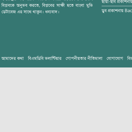
ছায়া-ছবি
প্রকাশনা
বিপ্লবকে অনুভব করতে, বিপ্লবের সাক্ষী হতে বাংলা মুভি
ডুব
প্রকাশনায়
Bac
ডেটাবেজ এর সাথে থাকুন। ধন্যবাদ।
আমাদের কথা
বিএমডিবি ভলান্টিয়ার
গোপনীয়তার নীতিমালা
যোগাযোগ
বি