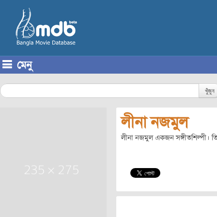
মেনু
Skip to content
খুঁজুন
লীনা নজমুল
লীনা নজমুল একজন সঙ্গীতশিল্পী। তি