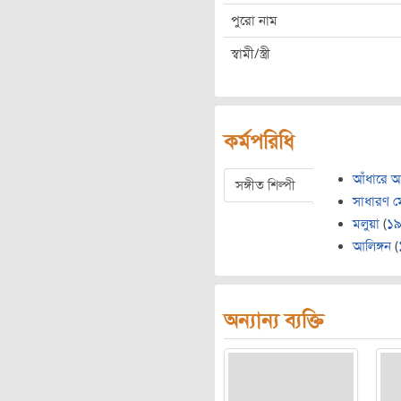
পুরো নাম
স্বামী/স্ত্রী
কর্মপরিধি
আঁধারে 
সঙ্গীত শিল্পী
সাধারণ ম
মলুয়া
(
১
আলিঙ্গন
(
অন্যান্য ব্যক্তি