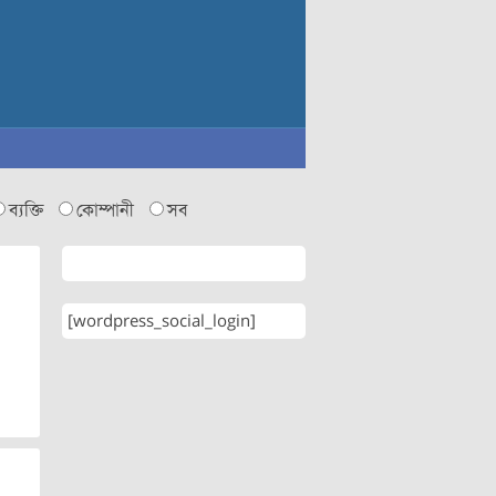
ব্যক্তি
কোম্পানী
সব
[wordpress_social_login]