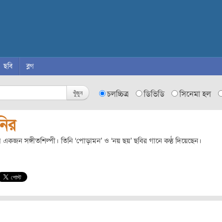
ছবি
ব্লগ
খুঁজুন
চলচ্চিত্র
ডিভিডি
সিনেমা হল
নির
 একজন সঙ্গীতশিল্পী। তিনি ‘পোড়ামন’ ও ‘নয় ছয়’ ছবির গানে কণ্ঠ দিয়েছেন।