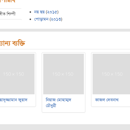
নয় ছয়
(
২০১৫
)
্গীত শিল্পী
পোড়ামন
(
২০১৩
)
যান্য ব্যক্তি
য়াদুজ্জামান ফুয়াদ
নিয়াজ মোহাম্মদ
কাজল দেবনাথ
চৌধুরী