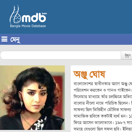
মেনু
Skip to content
খুঁজুন
অঞ্জু ঘোষ
বাংলাদেশের স্বাধীনতার আগে অঞ্জু ঘোষ
পরিবেশন করতেন ও গানও গাইতেন। 
সিনেমার মাধ্যমে তাঁর চলচ্চিত্রে অ
বাংলার নীলো নামে পরিচিত ছিলেন। 
সাফল্য ছিল ভিত্তিহীন মৌলিক সাফল্য
সামাজিক ছবিতে ততটাই ব্যর্থ হন। ১৯৮
ফিরে আসেন ভালোভাবে। ১৯৮৭ সালে অ
সময়ে যেগুলো ছিল সফল ছবি। ইলিয়া