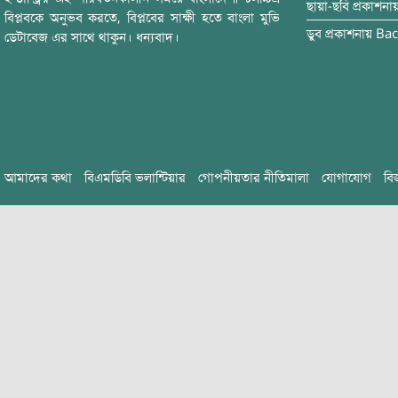
ছায়া-ছবি
প্রকাশনা
বিপ্লবকে অনুভব করতে, বিপ্লবের সাক্ষী হতে বাংলা মুভি
ডুব
প্রকাশনায়
Bac
ডেটাবেজ এর সাথে থাকুন। ধন্যবাদ।
আমাদের কথা
বিএমডিবি ভলান্টিয়ার
গোপনীয়তার নীতিমালা
যোগাযোগ
বি