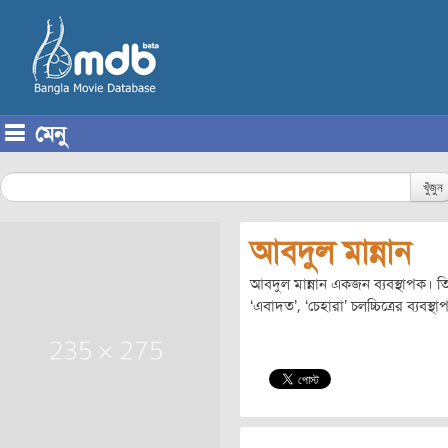
মেনু
Skip to content
খুঁজুন
আবদুল মান্নান
আবদুল মান্নান একজন ব্যবস্থাপক। তিনি
‘এবাদত’, ‘চেহারা’ চলচ্চিত্রের ব্যব