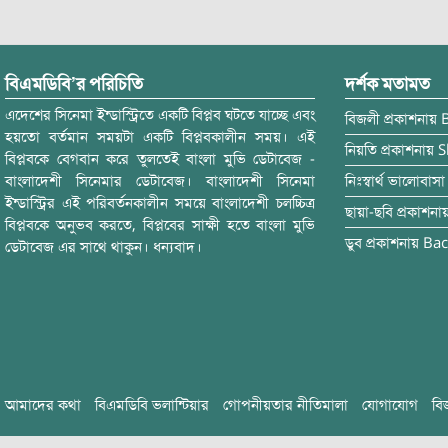
বিএমডিবি’র পরিচিতি
দর্শক মতামত
এদেশের সিনেমা ইন্ডাস্ট্রিতে একটি বিপ্লব ঘটতে যাচ্ছে এবং
বিজলী
প্রকাশনায়
হয়তো বর্তমান সময়টা একটি বিপ্লবকালীন সময়। এই
নিয়তি
প্রকাশনায়
S
বিপ্লবকে বেগবান করে তুলতেই বাংলা মুভি ডেটাবেজ -
বাংলাদেশী সিনেমার ডেটাবেজ। বাংলাদেশী সিনেমা
নিঃস্বার্থ ভালোবাসা
ইন্ডাস্ট্রির এই পরিবর্তনকালীন সময়ে বাংলাদেশী চলচ্চিত্র
ছায়া-ছবি
প্রকাশনা
বিপ্লবকে অনুভব করতে, বিপ্লবের সাক্ষী হতে বাংলা মুভি
ডুব
প্রকাশনায়
Bac
ডেটাবেজ এর সাথে থাকুন। ধন্যবাদ।
আমাদের কথা
বিএমডিবি ভলান্টিয়ার
গোপনীয়তার নীতিমালা
যোগাযোগ
বি