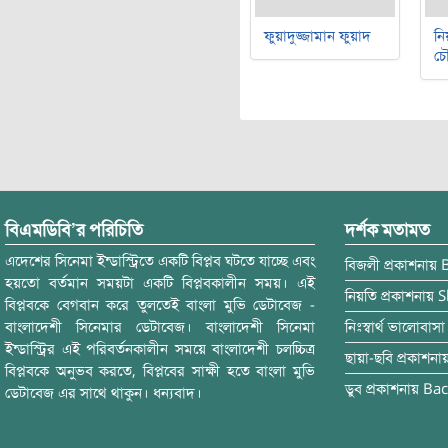
ফুয়াদুজ্জামান ফুয়াদ
নি
চৌ
বিএমডিবি’র পরিচিতি
দর্শক মতামত
এদেশের সিনেমা ইন্ডাস্ট্রিতে একটি বিপ্লব ঘটতে যাচ্ছে এবং
বিজলী
প্রকাশনায়
হয়তো বর্তমান সময়টা একটি বিপ্লবকালীন সময়। এই
নিয়তি
প্রকাশনায়
S
বিপ্লবকে বেগবান করে তুলতেই বাংলা মুভি ডেটাবেজ -
বাংলাদেশী সিনেমার ডেটাবেজ। বাংলাদেশী সিনেমা
নিঃস্বার্থ ভালোবাসা
ইন্ডাস্ট্রির এই পরিবর্তনকালীন সময়ে বাংলাদেশী চলচ্চিত্র
ছায়া-ছবি
প্রকাশনা
বিপ্লবকে অনুভব করতে, বিপ্লবের সাক্ষী হতে বাংলা মুভি
ডুব
প্রকাশনায়
Bac
ডেটাবেজ এর সাথে থাকুন। ধন্যবাদ।