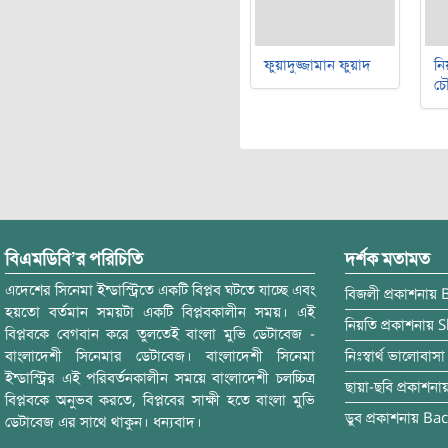
ফুয়াদুজ্জামান ফুয়াদ
নি
চৌ
বিএমডিবি’র পরিচিতি
দর্শক মতামত
এদেশের সিনেমা ইন্ডাস্ট্রিতে একটি বিপ্লব ঘটতে যাচ্ছে এবং
বিজলী
প্রকাশনায়
হয়তো বর্তমান সময়টা একটি বিপ্লবকালীন সময়। এই
নিয়তি
প্রকাশনায়
S
বিপ্লবকে বেগবান করে তুলতেই বাংলা মুভি ডেটাবেজ -
বাংলাদেশী সিনেমার ডেটাবেজ। বাংলাদেশী সিনেমা
নিঃস্বার্থ ভালোবাসা
ইন্ডাস্ট্রির এই পরিবর্তনকালীন সময়ে বাংলাদেশী চলচ্চিত্র
ছায়া-ছবি
প্রকাশনা
বিপ্লবকে অনুভব করতে, বিপ্লবের সাক্ষী হতে বাংলা মুভি
ডুব
প্রকাশনায়
Bac
ডেটাবেজ এর সাথে থাকুন। ধন্যবাদ।