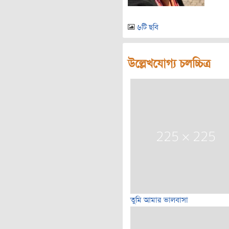
৬টি ছবি
উল্লেখযোগ্য চলচ্চিত্র
তুমি আমার ভালবাসা