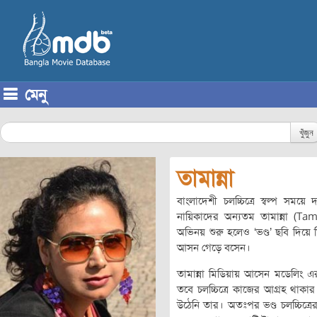
মেনু
Skip to content
খুঁজুন
তামান্না
বাংলাদেশী চলচ্চিত্রে স্বল্প সম
নায়িকাদের অন্যতম তামান্না (Tamanna
অভিনয় শুরু হলেও ‘ভণ্ড’ ছবি দিয়ে 
আসন গেড়ে বসেন।
তামান্না মিডিয়ায় আসেন মডেলিং এর
তবে চলচ্চিত্রে কাজের আগ্রহ থা
উঠেনি তার। অতঃপর ভণ্ড চলচ্চিত্রের 