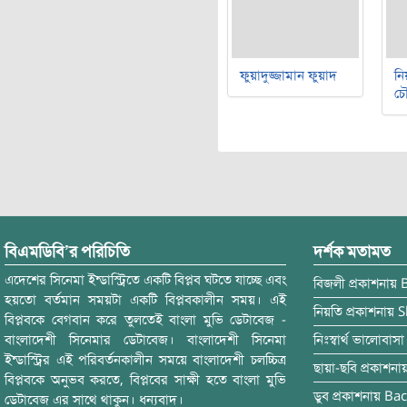
ফুয়াদুজ্জামান ফুয়াদ
নি
চৌ
বিএমডিবি’র পরিচিতি
দর্শক মতামত
এদেশের সিনেমা ইন্ডাস্ট্রিতে একটি বিপ্লব ঘটতে যাচ্ছে এবং
বিজলী
প্রকাশনায়
হয়তো বর্তমান সময়টা একটি বিপ্লবকালীন সময়। এই
নিয়তি
প্রকাশনায়
S
বিপ্লবকে বেগবান করে তুলতেই বাংলা মুভি ডেটাবেজ -
বাংলাদেশী সিনেমার ডেটাবেজ। বাংলাদেশী সিনেমা
নিঃস্বার্থ ভালোবাসা
ইন্ডাস্ট্রির এই পরিবর্তনকালীন সময়ে বাংলাদেশী চলচ্চিত্র
ছায়া-ছবি
প্রকাশনা
বিপ্লবকে অনুভব করতে, বিপ্লবের সাক্ষী হতে বাংলা মুভি
ডুব
প্রকাশনায়
Bac
ডেটাবেজ এর সাথে থাকুন। ধন্যবাদ।