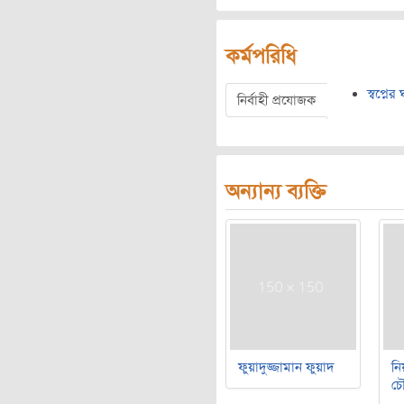
কর্মপরিধি
স্বপ্নের
নির্বাহী প্রযোজক
অন্যান্য ব্যক্তি
ফুয়াদুজ্জামান ফুয়াদ
নি
চৌ