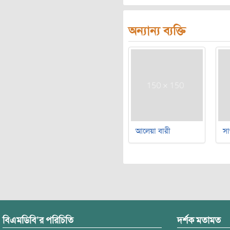
অন্যান্য ব্যক্তি
আলেয়া বারী
সা
বিএমডিবি’র পরিচিতি
দর্শক মতামত