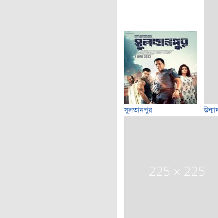
সুলতানপুর
উন্মা