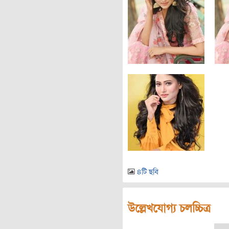
৪টি ছবি
উল্লেখযোগ্য চলচ্চিত্র