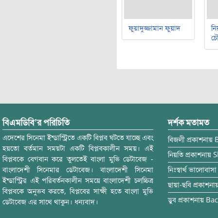
ফুয়াদুজ্জামান ফুয়াদ
নি
চৌ
বিএমডিবি’র পরিচিতি
দর্শক মতামত
এদেশের সিনেমা ইন্ডাস্ট্রিতে একটি বিপ্লব ঘটতে যাচ্ছে এবং
বিজলী
প্রকাশনায়
হয়তো বর্তমান সময়টা একটি বিপ্লবকালীন সময়। এই
নিয়তি
প্রকাশনায়
S
বিপ্লবকে বেগবান করে তুলতেই বাংলা মুভি ডেটাবেজ -
বাংলাদেশী সিনেমার ডেটাবেজ। বাংলাদেশী সিনেমা
নিঃস্বার্থ ভালোবাসা
ইন্ডাস্ট্রির এই পরিবর্তনকালীন সময়ে বাংলাদেশী চলচ্চিত্র
ছায়া-ছবি
প্রকাশনা
বিপ্লবকে অনুভব করতে, বিপ্লবের সাক্ষী হতে বাংলা মুভি
ডুব
প্রকাশনায়
Bac
ডেটাবেজ এর সাথে থাকুন। ধন্যবাদ।