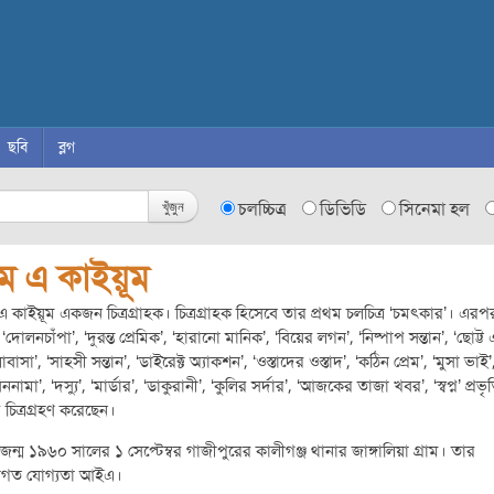
ছবি
ব্লগ
খুঁজুন
চলচ্চিত্র
ডিভিডি
সিনেমা হল
ম এ কাইয়ূম
 কাইয়ূম একজন চিত্রগ্রাহক। চিত্রগ্রাহক হিসেবে তার প্রথম চলচিত্র ‘চমৎকার’। এরপ
 ‘দোলনচাঁপা’, ‘দুরন্ত প্রেমিক’, ‘হারানো মানিক’, ‘বিয়ের লগন’, ‘নিষ্পাপ সন্তান’, ‘ছোট্ট
বাসা’, ‘সাহসী সন্তান’, ‘ডাইরেক্ট অ্যাকশন’, ‘ওস্তাদের ওস্তাদ’, ‘কঠিন প্রেম’, ‘মুসা ভাই’
ননামা’, ‘দস্যু’, ‘মার্ডার’, ‘ডাকুরানী’, ‘কুলির সর্দার’, ‘আজকের তাজা খবর’, ‘স্বপ্ন’ প্রভৃ
 চিত্রগ্রহণ করেছেন।
জন্ম ১৯৬০ সালের ১ সেপ্টেম্বর গাজীপুরের কালীগঞ্জ থানার জাঙ্গালিয়া গ্রাম। তার
্ষাগত যোগ্যতা আইএ।