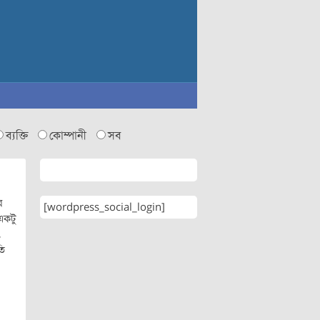
ব্যক্তি
কোম্পানী
সব
র
[wordpress_social_login]
 একটু
,
তি