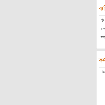
ব্য
পু
জন্
জন্
কর্
চি