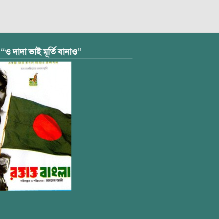
 “ও দাদা ভাই মূর্তি বানাও”