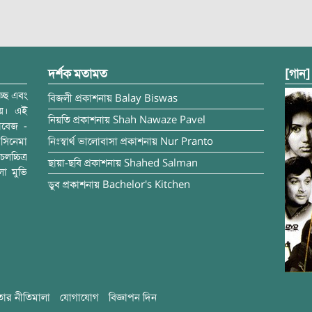
দর্শক মতামত
[গান]
্ছে এবং
বিজলী
প্রকাশনায়
Balay Biswas
ময়। এই
নিয়তি
প্রকাশনায়
Shah Nawaze Pavel
াবেজ -
সিনেমা
নিঃস্বার্থ ভালোবাসা
প্রকাশনায়
Nur Pranto
চ্চিত্র
ছায়া-ছবি
প্রকাশনায়
Shahed Salman
লা মুভি
ডুব
প্রকাশনায়
Bachelor's Kitchen
ার নীতিমালা
যোগাযোগ
বিজ্ঞাপন দিন