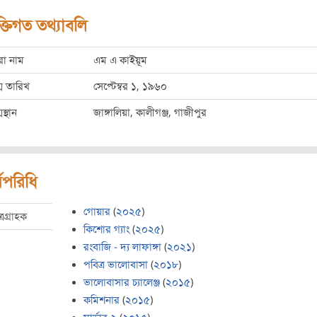
ক্তিগত তথ্যাবলি
রো নাম
এম এ কাইয়ূম
ম তারিখ
সেপ্টেম্বর ১, ১৯৬০
মস্থান
জাঙ্গালিয়া, কালীগঞ্জ, গাজীপুর
মপরিধি
গোয়ার
(
২০২৫
)
ত্রগ্রাহক
কিশোর গ্যাং
(
২০২৫
)
রংবাজি - দ্য লাফাঙ্গা
(
২০২১
)
পবিত্র ভালোবাসা
(
২০১৮
)
ভালোবাসার চ্যালেঞ্জ
(
২০১৫
)
কমিশনার
(
২০১৫
)