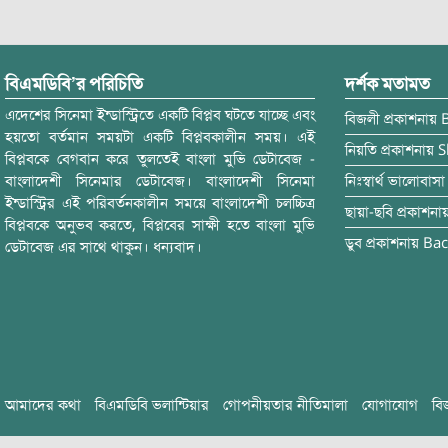
বিএমডিবি’র পরিচিতি
দর্শক মতামত
এদেশের সিনেমা ইন্ডাস্ট্রিতে একটি বিপ্লব ঘটতে যাচ্ছে এবং
বিজলী
প্রকাশনায়
হয়তো বর্তমান সময়টা একটি বিপ্লবকালীন সময়। এই
নিয়তি
প্রকাশনায়
S
বিপ্লবকে বেগবান করে তুলতেই বাংলা মুভি ডেটাবেজ -
বাংলাদেশী সিনেমার ডেটাবেজ। বাংলাদেশী সিনেমা
নিঃস্বার্থ ভালোবাসা
ইন্ডাস্ট্রির এই পরিবর্তনকালীন সময়ে বাংলাদেশী চলচ্চিত্র
ছায়া-ছবি
প্রকাশনা
বিপ্লবকে অনুভব করতে, বিপ্লবের সাক্ষী হতে বাংলা মুভি
ডুব
প্রকাশনায়
Bac
ডেটাবেজ এর সাথে থাকুন। ধন্যবাদ।
আমাদের কথা
বিএমডিবি ভলান্টিয়ার
গোপনীয়তার নীতিমালা
যোগাযোগ
বি