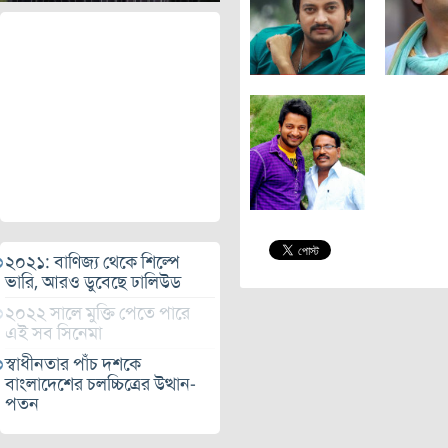
২০২১: বাণিজ্য থেকে শিল্পে
ভারি, আরও ডুবেছে ঢালিউড
২০২২ সালে মুক্তি পেতে পারে
এই সব সিনেমা
স্বাধীনতার পাঁচ দশকে
বাংলাদেশের চলচ্চিত্রের উত্থান-
পতন