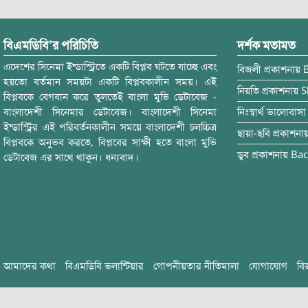
বিএমডিবি’র পরিচিতি
দর্শক মতামত
এদেশের সিনেমা ইন্ডাস্ট্রিতে একটি বিপ্লব ঘটতে যাচ্ছে এবং
বিজলী
প্রকাশনায়
হয়তো বর্তমান সময়টা একটি বিপ্লবকালীন সময়। এই
নিয়তি
প্রকাশনায়
S
বিপ্লবকে বেগবান করে তুলতেই বাংলা মুভি ডেটাবেজ -
বাংলাদেশী সিনেমার ডেটাবেজ। বাংলাদেশী সিনেমা
নিঃস্বার্থ ভালোবাসা
ইন্ডাস্ট্রির এই পরিবর্তনকালীন সময়ে বাংলাদেশী চলচ্চিত্র
ছায়া-ছবি
প্রকাশনা
বিপ্লবকে অনুভব করতে, বিপ্লবের সাক্ষী হতে বাংলা মুভি
ডুব
প্রকাশনায়
Bac
ডেটাবেজ এর সাথে থাকুন। ধন্যবাদ।
আমাদের কথা
বিএমডিবি ভলান্টিয়ার
গোপনীয়তার নীতিমালা
যোগাযোগ
বি