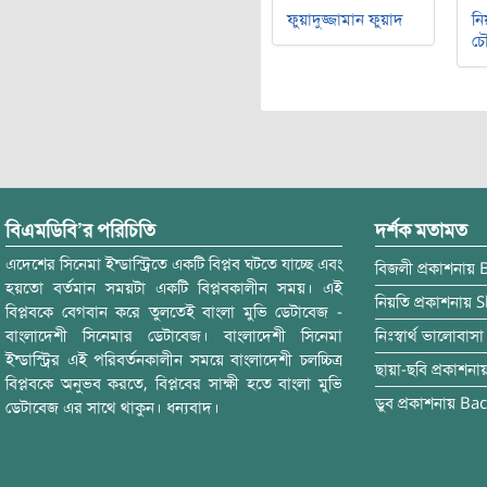
ফুয়াদুজ্জামান ফুয়াদ
নি
চৌ
বিএমডিবি’র পরিচিতি
দর্শক মতামত
এদেশের সিনেমা ইন্ডাস্ট্রিতে একটি বিপ্লব ঘটতে যাচ্ছে এবং
বিজলী
প্রকাশনায়
হয়তো বর্তমান সময়টা একটি বিপ্লবকালীন সময়। এই
নিয়তি
প্রকাশনায়
S
বিপ্লবকে বেগবান করে তুলতেই বাংলা মুভি ডেটাবেজ -
বাংলাদেশী সিনেমার ডেটাবেজ। বাংলাদেশী সিনেমা
নিঃস্বার্থ ভালোবাসা
ইন্ডাস্ট্রির এই পরিবর্তনকালীন সময়ে বাংলাদেশী চলচ্চিত্র
ছায়া-ছবি
প্রকাশনা
বিপ্লবকে অনুভব করতে, বিপ্লবের সাক্ষী হতে বাংলা মুভি
ডুব
প্রকাশনায়
Bac
ডেটাবেজ এর সাথে থাকুন। ধন্যবাদ।