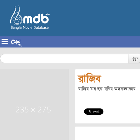
মেনু
Skip to content
খুঁজুন
রাজিব
রাজিব ‘নয় ছয়’ ছবির অঙ্গসজ্জাকার।