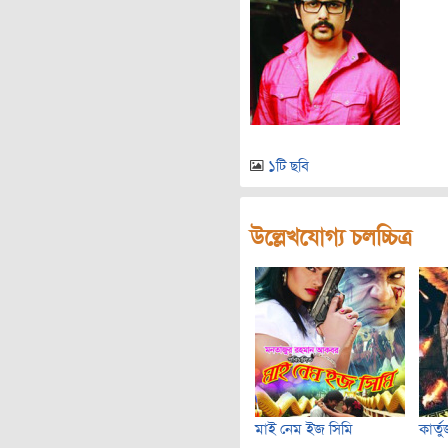
১টি ছবি
উল্লেখযোগ্য চলচ্চিত্র
মাই নেম ইজ সিমি
কার্ত