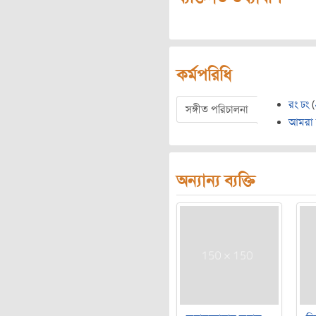
কর্মপরিধি
রং ঢং
(
সঙ্গীত পরিচালনা
আমরা
অন্যান্য ব্যক্তি