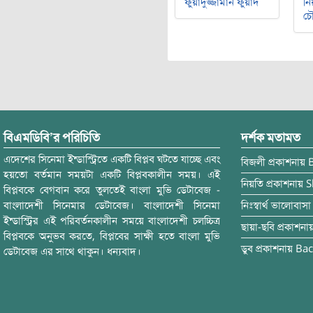
ফুয়াদুজ্জামান ফুয়াদ
নি
চৌ
বিএমডিবি’র পরিচিতি
দর্শক মতামত
এদেশের সিনেমা ইন্ডাস্ট্রিতে একটি বিপ্লব ঘটতে যাচ্ছে এবং
বিজলী
প্রকাশনায়
হয়তো বর্তমান সময়টা একটি বিপ্লবকালীন সময়। এই
নিয়তি
প্রকাশনায়
S
বিপ্লবকে বেগবান করে তুলতেই বাংলা মুভি ডেটাবেজ -
বাংলাদেশী সিনেমার ডেটাবেজ। বাংলাদেশী সিনেমা
নিঃস্বার্থ ভালোবাসা
ইন্ডাস্ট্রির এই পরিবর্তনকালীন সময়ে বাংলাদেশী চলচ্চিত্র
ছায়া-ছবি
প্রকাশনা
বিপ্লবকে অনুভব করতে, বিপ্লবের সাক্ষী হতে বাংলা মুভি
ডুব
প্রকাশনায়
Bac
ডেটাবেজ এর সাথে থাকুন। ধন্যবাদ।