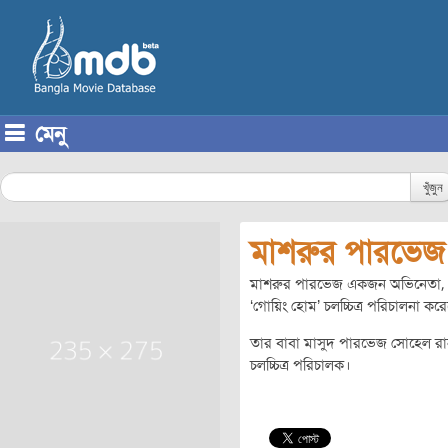
মেনু
Skip to content
খুঁজুন
মাশরুর পারভেজ
মাশরুর পারভেজ একজন অভিনেতা, চলচ্
‘গোয়িং হোম’ চলচ্চিত্র পরিচালনা কর
তার বাবা মাসুদ পারভেজ সোহেল রা
চলচ্চিত্র পরিচালক।