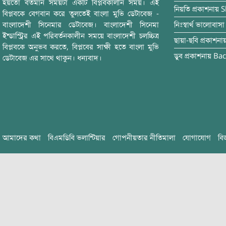
হয়তো বর্তমান সময়টা একটি বিপ্লবকালীন সময়। এই
নিয়তি
প্রকাশনায়
S
বিপ্লবকে বেগবান করে তুলতেই বাংলা মুভি ডেটাবেজ -
বাংলাদেশী সিনেমার ডেটাবেজ। বাংলাদেশী সিনেমা
নিঃস্বার্থ ভালোবাসা
ইন্ডাস্ট্রির এই পরিবর্তনকালীন সময়ে বাংলাদেশী চলচ্চিত্র
ছায়া-ছবি
প্রকাশনা
বিপ্লবকে অনুভব করতে, বিপ্লবের সাক্ষী হতে বাংলা মুভি
ডুব
প্রকাশনায়
Bac
ডেটাবেজ এর সাথে থাকুন। ধন্যবাদ।
আমাদের কথা
বিএমডিবি ভলান্টিয়ার
গোপনীয়তার নীতিমালা
যোগাযোগ
বি