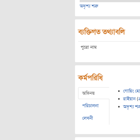
অদৃশ্য শত্রু
ব্যক্তিগত তথ্যাবলি
পুরো নাম
কর্মপরিধি
গোয়িং হ
অভিনয়
রাইয়ান
(
পরিচালনা
অদৃশ্য শত্
লেখনী