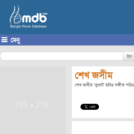
মেনু
Skip to content
খুঁজুন
শেখ জসীম
শেখ জসীম ‘বুলেট’ ছবির সঙ্গীত পরি