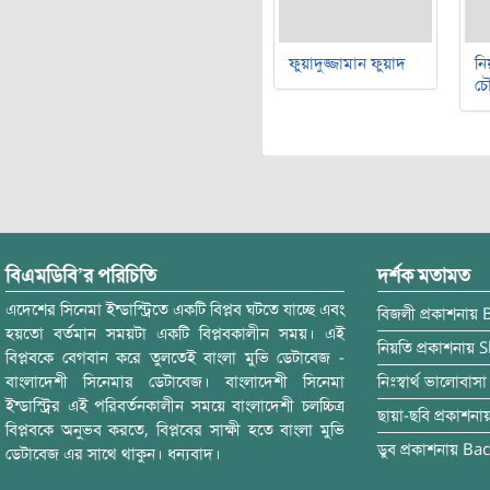
ফুয়াদুজ্জামান ফুয়াদ
নি
চৌ
বিএমডিবি’র পরিচিতি
দর্শক মতামত
এদেশের সিনেমা ইন্ডাস্ট্রিতে একটি বিপ্লব ঘটতে যাচ্ছে এবং
বিজলী
প্রকাশনায়
হয়তো বর্তমান সময়টা একটি বিপ্লবকালীন সময়। এই
নিয়তি
প্রকাশনায়
S
বিপ্লবকে বেগবান করে তুলতেই বাংলা মুভি ডেটাবেজ -
বাংলাদেশী সিনেমার ডেটাবেজ। বাংলাদেশী সিনেমা
নিঃস্বার্থ ভালোবাসা
ইন্ডাস্ট্রির এই পরিবর্তনকালীন সময়ে বাংলাদেশী চলচ্চিত্র
ছায়া-ছবি
প্রকাশনা
বিপ্লবকে অনুভব করতে, বিপ্লবের সাক্ষী হতে বাংলা মুভি
ডুব
প্রকাশনায়
Bac
ডেটাবেজ এর সাথে থাকুন। ধন্যবাদ।