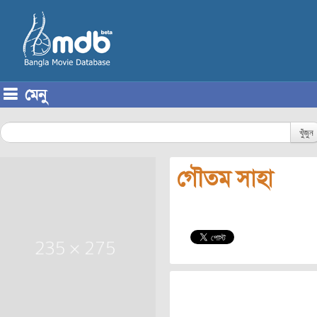
মেনু
Skip to content
খুঁজুন
গৌতম সাহা